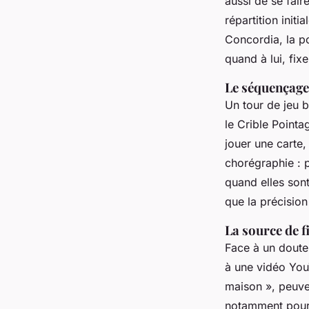
aussi de se fai
répartition init
Concordia
, la 
quand à lui, fix
Le séquençage 
Un tour de jeu b
le
Crible Pointa
jouer une carte,
chorégraphie : 
quand elles sont
que la précision
La source de f
Face à un doute 
à une vidéo You
maison », peuvent
notamment pou