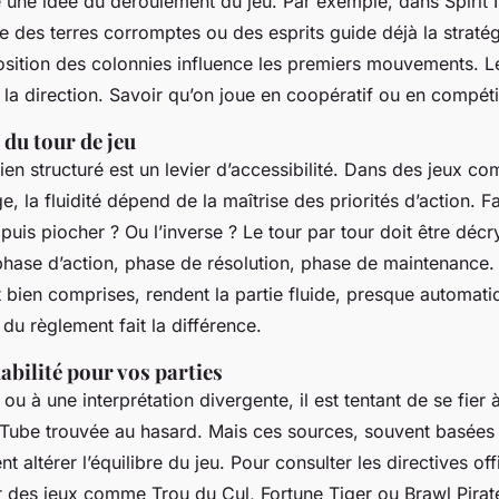
re une idée du déroulement du jeu. Par exemple, dans
Spirit 
iale des terres corromptes ou des esprits guide déjà la straté
position des colonnies influence les premiers mouvements. Le
e la direction. Savoir qu’on joue en coopératif ou en compéti
du tour de jeu
ien structuré est un levier d’accessibilité. Dans des jeux c
ge
, la fluidité dépend de la maîtrise des priorités d’action. F
 puis piocher ? Ou l’inverse ? Le tour par tour doit être d
phase d’action, phase de résolution, phase de maintenance.
 bien comprises, rendent la partie fluide, presque automatiq
 du règlement fait la différence.
iabilité pour vos parties
ou à une interprétation divergente, il est tentant de se fier
Tube trouvée au hasard. Mais ces sources, souvent basées 
 altérer l’équilibre du jeu. Pour consulter les directives offi
r des jeux comme
Trou du Cul
,
Fortune Tiger
ou
Brawl Pirat