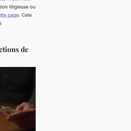
ion litigieuse ou
tte page
. Cela
s
ctions de