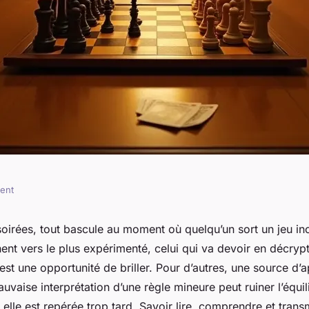
ment
es de jeux pour
soirées, tout bascule au moment où quelqu’un sort un jeu in
ent vers le plus expérimenté, celui qui va devoir en décrypt
es
’est une opportunité de briller. Pour d’autres, une source d’
uvaise interprétation d’une règle mineure peut ruiner l’équil
i elle est repérée trop tard. Savoir lire, comprendre et trans