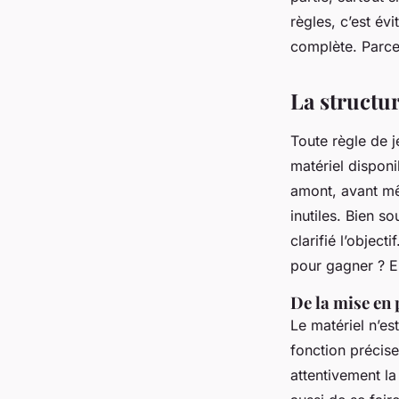
Claude
•
05/06/2026 13:53
•
12 min de lecture
règles, c’est év
complète. Parce 
La structu
Toute règle de je
matériel disponi
amont, avant mêm
inutiles. Bien s
clarifié l’objecti
pour gagner ? En
De la mise en 
Le matériel n’es
fonction précise
attentivement la