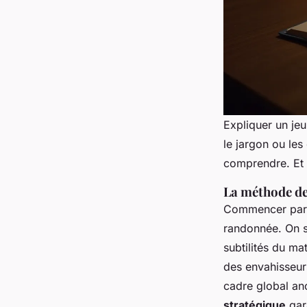
Expliquer un je
le jargon ou les 
comprendre. Et 
La méthode de
Commencer par l
randonnée. On s
subtilités du ma
des envahisseurs
cadre global an
stratégique
gar