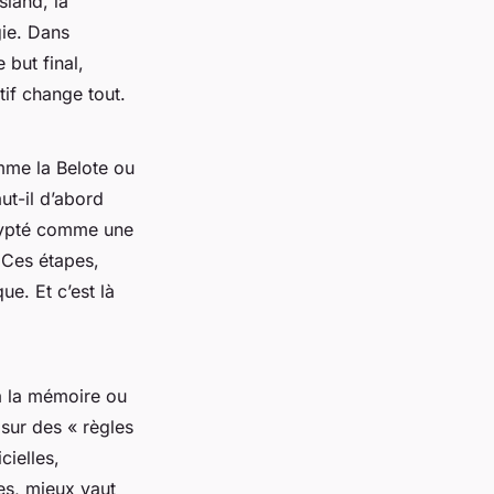
Island
, la
gie. Dans
 but final,
tif change tout.
omme la
Belote
ou
aut-il d’abord
écrypté comme une
 Ces étapes,
ue. Et c’est là
 à la mémoire ou
sur des « règles
cielles,
es
, mieux vaut