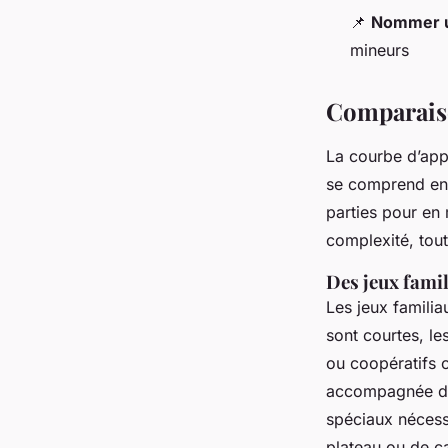
📌
Nommer u
mineurs
Comparaiso
La courbe d’app
se comprend en 
parties pour en 
complexité, tou
Des jeux fami
Les jeux familia
sont courtes, les
ou coopératif
accompagnée de 
spéciaux nécess
plateau ou de 