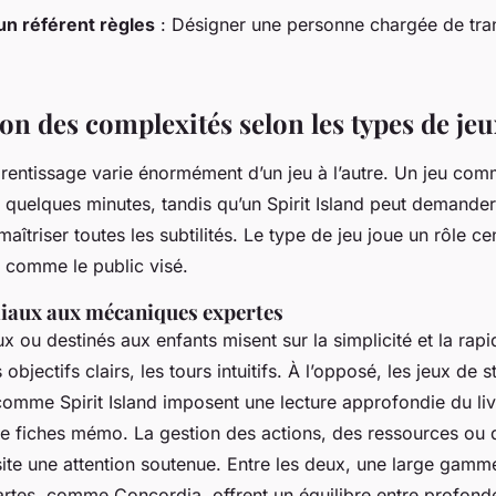
n référent règles
: Désigner une personne chargée de tra
n des complexités selon les types de jeu
rentissage varie énormément d’un jeu à l’autre. Un jeu co
quelques minutes, tandis qu’un
Spirit Island
peut demander 
maîtriser toutes les subtilités. Le type de jeu joue un rôle ce
t comme le public visé.
liaux aux mécaniques expertes
ux ou destinés aux enfants misent sur la simplicité et la rapi
 objectifs clairs, les tours intuitifs. À l’opposé, les jeux de 
s comme
Spirit Island
imposent une lecture approfondie du liv
fiches mémo. La gestion des actions, des ressources ou 
ite une attention soutenue. Entre les deux, une large gamm
cartes, comme
Concordia
, offrent un équilibre entre profond