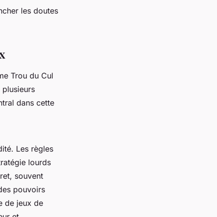
ncher les doutes
x
mme
Trou du Cul
plusieurs
ntral dans cette
dité. Les règles
stratégie lourds
ret, souvent
des pouvoirs
e de jeux de
eur et