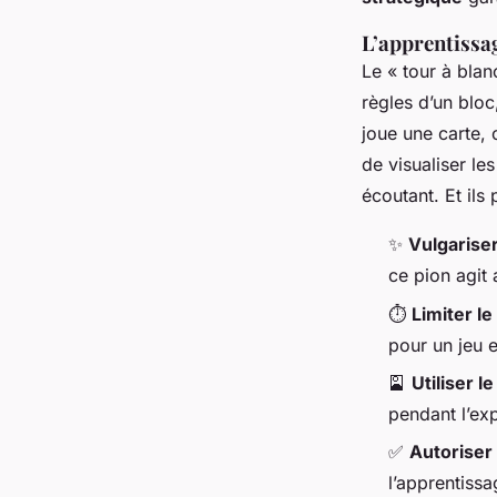
L’apprentissa
Le « tour à blan
règles d’un blo
joue une carte,
de visualiser le
écoutant. Et ils
✨
Vulgarise
ce pion agit
⏱️
Limiter le
pour un jeu 
🎴
Utiliser l
pendant l’exp
✅
Autoriser
l’apprentissa