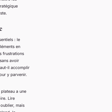
tratégique
ste.
e
entiels : le
éléments en
 frustrations
 sans avoir
aut-il accomplir
our y parvenir.
 plateau a une
ire. Lire
oublier, mais