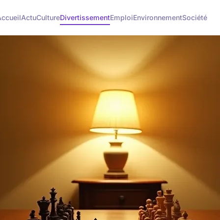
ccueil
Actu
Culture
Divertissement
Emploi
Environnement
Société