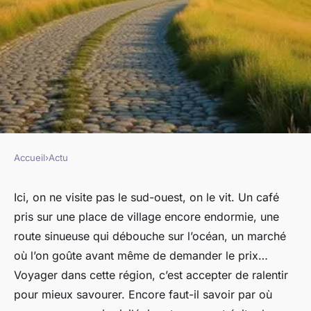
Accueil
›
Actu
ACTU
Guide voyage : explorez les
Ici, on ne visite pas le sud-ouest, on le vit. Un café
pris sur une place de village encore endormie, une
secrets du sud-ouest français
route sinueuse qui débouche sur l’océan, un marché
où l’on goûte avant même de demander le prix…
Victoire
•
23 janvier 2026
•
8 min de lecture
Voyager dans cette région, c’est accepter de ralentir
pour mieux savourer. Encore faut-il savoir par où